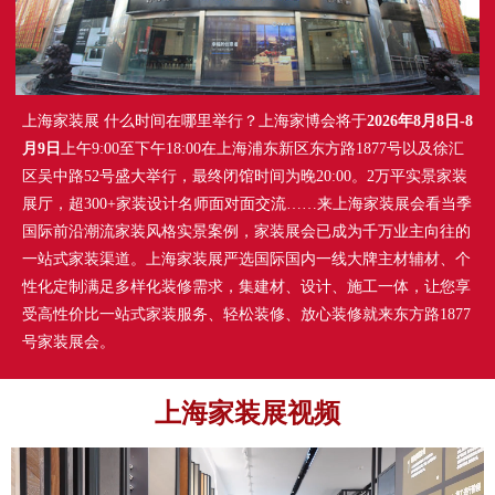
上海家装展 什么时间在哪里举行？上海家博会将于
2026年8月8日-8
月9日
上午9:00至下午18:00在上海浦东新区东方路1877号以及徐汇
区吴中路52号盛大举行，最终闭馆时间为晚20:00。2万平实景家装
展厅，超300+家装设计名师面对面交流……来上海家装展会看当季
国际前沿潮流家装风格实景案例，家装展会已成为千万业主向往的
一站式家装渠道。上海家装展严选国际国内一线大牌主材辅材、个
性化定制满足多样化装修需求，集建材、设计、施工一体，让您享
受高性价比一站式家装服务、轻松装修、放心装修就来东方路1877
号家装展会。
上海家装展视频