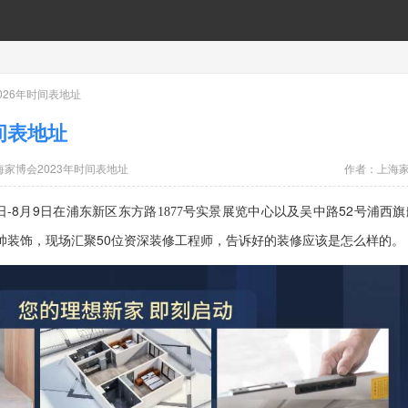
026年时间表地址
间表地址
海家博会2023年时间表地址
作者：
上海
日-8月9日在
吴中路52号
浦东新区东方路
1877号实景展览中心以及
浦西旗
帅装饰，现场汇聚50位资深装修工程师，告诉好的装修应该是怎么样的。