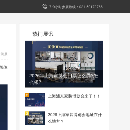
7*9小时参展热线：021-50173766
热门展讯
家装展
舰体
2026年上海家博会门票怎么弄?怎
么领?
2
上海浦东家装博览会来了！！
3
2026上海家装博览会地址在什
么地方？